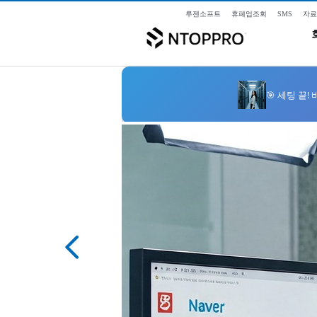
루젠소프트
휴폐업조회
SMS
자료