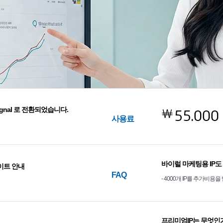
al 로 전환되었습니다.
루젠소프트의 새로운 시그널, 'LuzenSign
￦
사용료
2026/02/19
바이럴 마케팅용 IP
 안내
LuzenBrowser 업데이트 안내
FAQ
- 4000개 IP를 추가비용
2025/10/04
프리미엄IP는 무엇인