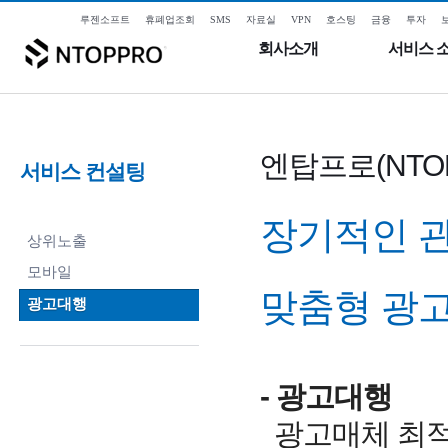
루젠소프트
휴폐업조회
SMS
자료실
VPN
호스팅
금융
투자
회사소개
서비스 
엔탑프로(NTO
서비스 컨설팅
장기적인 
상위노출
모바일
맞춤형 광고
광고대행
- 광고대행
광고매체 최적