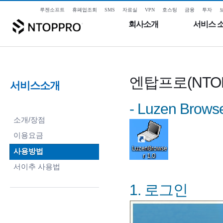
루젠소프트
휴폐업조회
SMS
자료실
VPN
호스팅
금융
투자
회사소개
서비스 
엔탑프로(NTO
서비스소개
- Luzen Bro
소개/장점
이용요금
사용방법
서이추 사용법
1. 로그인