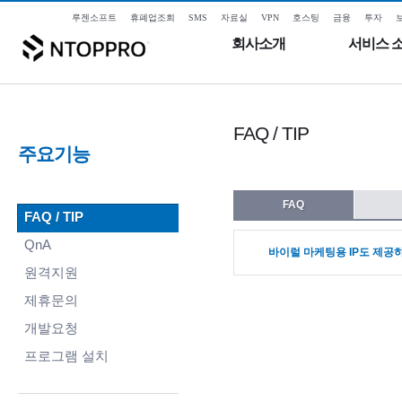
루젠소프트
휴폐업조회
SMS
자료실
VPN
호스팅
금융
투자
회사소개
서비스 
FAQ / TIP
주요기능
FAQ
FAQ / TIP
QnA
바이럴 마케팅용 IP도 제공
원격지원
제휴문의
개발요청
프로그램 설치